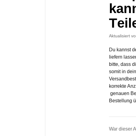
kann
Teil
Aktualisiert
vo
Du kannst de
liefern lass
bitte, dass d
somit in dei
Versandbest
korrekte Anz
genauen Beze
Bestellung 
War dieser Ar