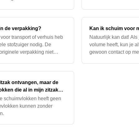
aan elk lichaam
aanpassen door wat op
g in de verpakking?
Kan ik schuim voor m
 voor transport of verhuis heb
Natuurlijk kan dat! Als
ele stofzuiger nodig. De
volume heeft, kun je al
 originele verpakking niet
gewoon contact op me
ontact op met on
zitzak ontvangen, maar de
kken die al in mijn zitzak
de schuimvlokken heeft geen
imvlokken kunnen zonder
n.