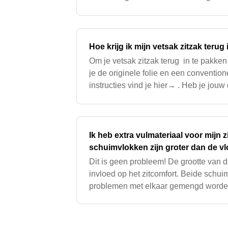
innovatieve vulling past zich flexibel 
Hoe krijg ik mijn vetsak zitzak teru
Om je vetsak zitzak terug in te pakken
je de originele folie en een convention
instructies vind je hier→ . Heb je jouw
meer? Geen probleem, neem gewoon c
Ik heb extra vulmateriaal voor mijn 
schuimvlokken zijn groter dan de vlo
zitten. Is dit een probleem?
Dit is geen probleem! De grootte van 
invloed op het zitcomfort. Beide schu
problemen met elkaar gemengd worde