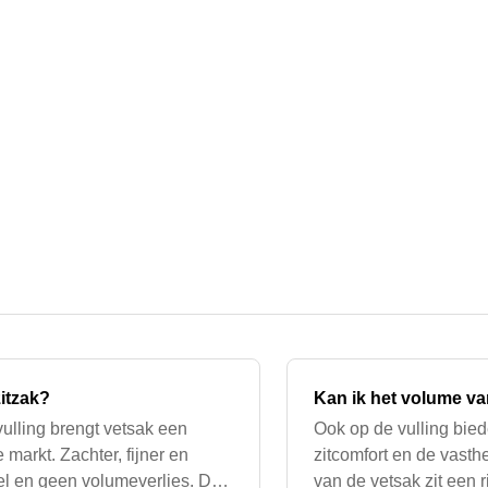
zitzak?
Kan ik het volume va
vulling brengt vetsak een
Ook op de vulling biede
markt. Zachter, fijner en
zitcomfort en de vasth
sel en geen volumeverlies. De
van de vetsak zit een 