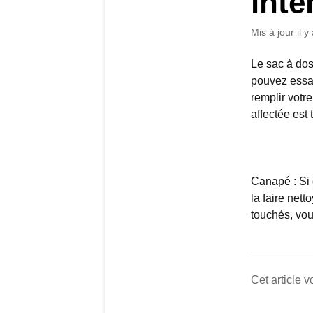
inte
Mis à jour
il 
Le sac à dos
pouvez essay
remplir votr
affectée est
Canapé : Si 
la faire net
touchés, vo
Cet article vo