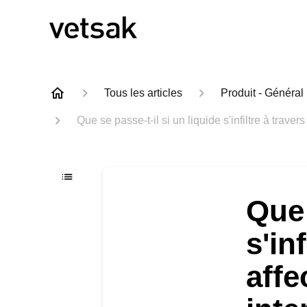
Tous les articles
Produit - Général
Que se passe-t-il si un liquide s'infiltre à traver
Que 
s'in
affe