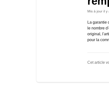
rem
Mis à jour
il 
La garantie 
le nombre d
original, l'a
pour la com
Cet article vo