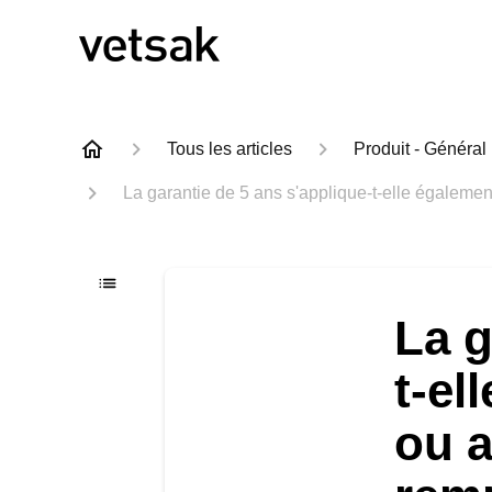
Tous les articles
Produit - Général
La garantie de 5 ans s'applique-t-elle égale
La g
t-el
ou 